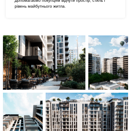
Допомагаємо покупцям відчути простір, стиль і
рівень майбутнього житла.